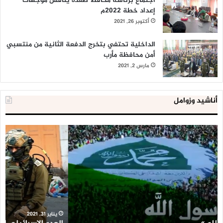
اجتماع برئاسة محافظ صعدة يناقش موجهات
إعداد خطة 2022م
أكتوبر 26, 2021
الداخلية تحتفي بتخرج الدفعة الثانية من منتسبي
أمن محافظة مأرب
مارس 2, 2021
أناشيد وزوامل
العدو
الد
الإسرائيلي
ال
اعتقل
تع
543
إح
طفلا
‘م
فلسطينيا
كبي
خلال
للإ
2020
ال
ا
يناير 31, 2021