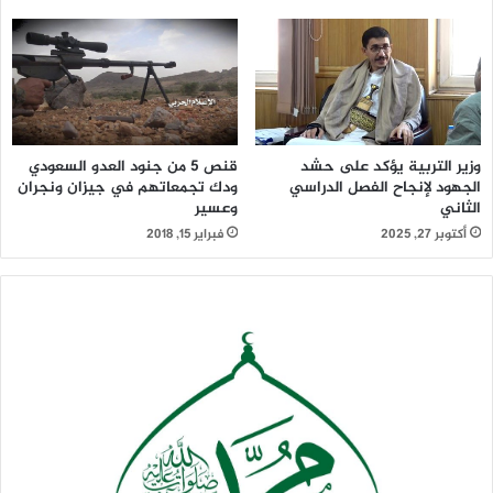
الغذائية والدوائية والمشتقات النفطية.
وحذرت منظمات حقوقية محلية ودولية من حلول كارثة إنسانية
بحق الشعب اليمني مع استمرار التعسفات وتضييق الخناق على
الملاحة البحرية لليمن منذ 26 مارس2015 بإشراف أمريكي وتواطئ
أممي.
قنص 5 من جنود العدو السعودي
وزير التربية يؤكد على حشد
ودك تجمعاتهم في جيزان ونجران
الجهود لإنجاح الفصل الدراسي
وعسير
الثاني
فبراير 15, 2018
أكتوبر 27, 2025