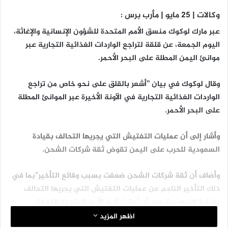
وكالات | 25 مايو | مأرب برس :
عبر مارك لوكوك منسق الأمم المتحدة للشؤون الإنسانية والإغاثة،
اليوم الجمعة، عن قلقة لتراجع الواردات الغذائية التجارية عبر
موانئ اليمن المطلة على البحر الأحمر.
وقال لوكوك في بيان ”أشعر بالقلق على نحو خاص من تراجع
الواردات الغذائية التجارية في الآونة الأخيرة عبر الموانئ المطلة
على البحر الأحمر.
وأشار إلى أن عمليات التفتيش التي يجريها التحالف بقيادة
السعودية للحرب على اليمن تقوض ثقة شركات الشحن.
وأضاف أن ثقة شركات الشحن ضعفت بسبب وقائع التأخير”بما في
ذلك التأخير الناجم عن عمليات التفتيش التي يجريها التحالف
بقيادة السعودية بعد أن أجازت آلية الأمم المتحدة للتحقق
والتفتيش مرور هذه السفن“ حد وصفه.
اظهر المزيد