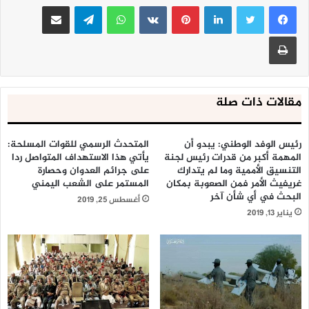
لينكدإن
بينتيريست
واتساب
تيلقرام
مشاركة عبر البريد
طباعة
مقالات ذات صلة
رئيس الوفد الوطني: يبدو أن
المتحدث الرسمي للقوات المسلحة:
المهمة أكبر من قدرات رئيس لجنة
يأتي هذا الاستهداف المتواصل ردا
التنسيق الأممية وما لم يتدارك
على جرائم العدوان وحصارة
غريفيث الأمر فمن الصعوبة بمكان
المستمر على الشعب اليمني
البحث في أي شأن آخر
أغسطس 25, 2019
يناير 13, 2019