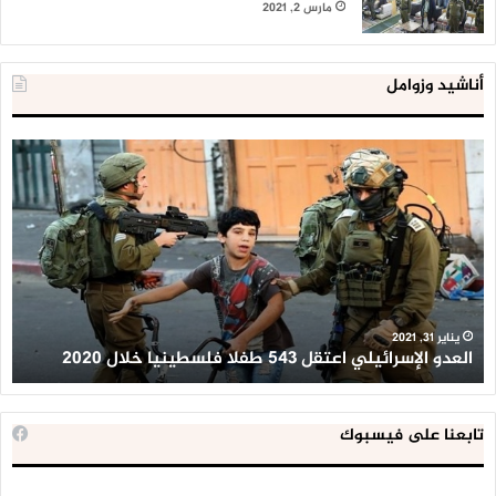
مارس 2, 2021
أناشيد وزوامل
العدو
الد
الإسرائيلي
ال
اعتقل
تع
543
إح
طفلا
‘م
فلسطينيا
كبي
خلال
للإ
2020
ال
ا
يناير 31, 2021
العدو الإسرائيلي اعتقل 543 طفلا فلسطينيا خلال 2020
ا
تابعنا على فيسبوك