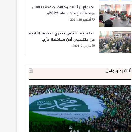
اجتماع برئاسة محافظ صعدة يناقش
موجهات إعداد خطة 2022م
أكتوبر 26, 2021
الداخلية تحتفي بتخرج الدفعة الثانية
من منتسبي أمن محافظة مأرب
مارس 2, 2021
أناشيد وزوامل
العدو
الداخلية
الإسرائيلي
المصرية
اعتقل
تعلن
543
إحباط
طفلا
‘مخطط
فلسطينيا
كبير’
خلال
للإخوان
يناير 31, 2021
يوليو 23, 2020
2020
المسلمين