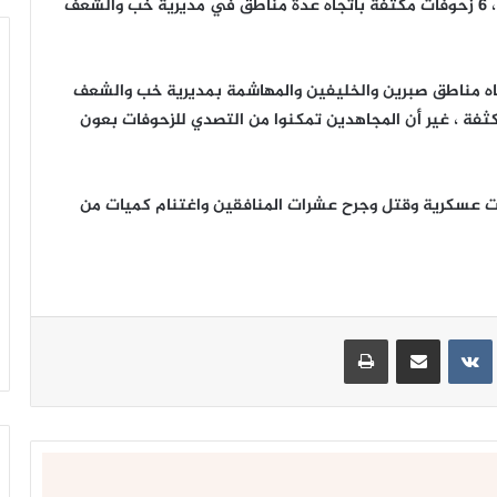
كسر مجاهدو الجيش واللجان الشعبية، اليوم الثلاثاء ، 6 زحوفات مكثفة باتجاه عدة مناطق في مديرية خب والشعف
المنافقين نفذوا 6 زحوفات باتجاه مناطق صبرين والخليفين والمهاشمة بمديرية خب والشعف
ثفة ، غير أن المجاهدين تمكنوا من التصدي للزحوفات بعون
لمصدر أن المجاهدين تمكنوا من تدمير 10 آليات عسكرية وقتل وجرح عشرات المنافقين واغتنام كميات من
ينتيريست
مشاركة عبر البريد
طباعة