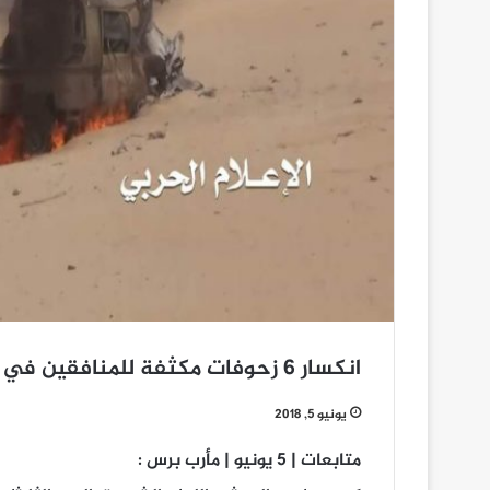
انكسار 6 زحوفات مكثفة للمنافقين في مديرية خب والشعف بالجوف
يونيو 5, 2018
متابعات | 5 يونيو | مأرب برس :