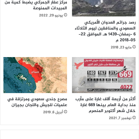
مركز عفار الجمركي يضبط كمية من
المبيدات الممنوعة
يونيو 29, 2022
رصد جرائم العدوان الأمريكي
السعودي والمنافقين ليوم الثلاثاء
6 -رمضان-1439 هـ الموافق 22-
05-2018 م
مايو 23, 2018
أكثر من أربعة آلاف غارة على مأرب
مصرع جندي سعودي ومرتزقة في
منذ بداية العام بينها 669 غارة
علميات للجيش واللجان بجيزان
خلال شهر أكتوبر المنصرم
أبريل 6, 2019
نوفمبر 7, 2021