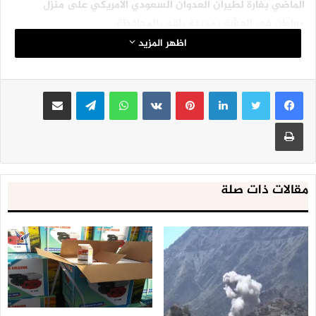
الماضي بغارة لطيران العدوان السعودي الأمريكي على منزل
مواطن في العشة بمدينة باقم بالمحافظة.
اظهر المزيد
لينكدإن
بينتيريست
واتساب
تيلقرام
مشاركة عبر البريد
طباعة
مقالات ذات صلة