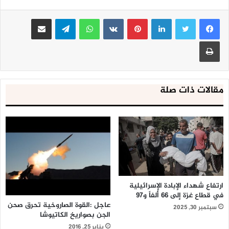
لينكدإن
بينتيريست
واتساب
تيلقرام
مشاركة عبر البريد
طباعة
مقالات ذات صلة
ارتفاع شهداء الإبادة الإسرائيلية
في قطاع غزة إلى 66 ألفاً و97
عاجل :القوة الصاروخية تحرق صحن
سبتمبر 30, 2025
الجن بصواريخ الكاتيوشا
يناير 25, 2016