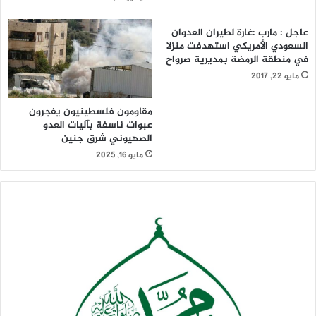
عاجل : مارب :غارة لطيران العدوان
السعودي الأمريكي استهدفت منزلا
في منطقة الرمضة بمديرية صرواح
مايو 22, 2017
مقاومون فلسطينيون يفجرون
عبوات ناسفة بآليات العدو
الصهيوني شرق جنين
مايو 16, 2025