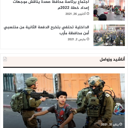
اجتماع برئاسة محافظ صعدة يناقش موجهات
إعداد خطة 2022م
أكتوبر 26, 2021
الداخلية تحتفي بتخرج الدفعة الثانية من منتسبي
أمن محافظة مأرب
مارس 2, 2021
أناشيد وزوامل
العدو
الد
الإسرائيلي
ال
اعتقل
تع
543
إح
طفلا
‘م
فلسطينيا
كبي
خلال
للإ
2020
ال
ا
يناير 31, 2021