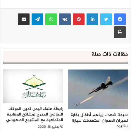
يذكر أن مدفعية الجيش واللجان الشعبية قصفت في وقت سابق
اليوم مواقع عدة للجيش السعودية ومرتزقته على طول جبهة
لينكدإن
بينتيريست
واتساب
تيلقرام
مشاركة عبر البريد
جيزان الحدودية.
طباعة
مقالات ذات صلة
رابطة علماء اليمن تدين الموقف
النفاقي المخزي لمشائخ الوهابية
سبعة شهداء بينهم أطفال بغارة
المتماهية مع المشروع الصهيوني
لطيران العدوان استهدفت سيارة
بشبوه
يونيو 16, 2020