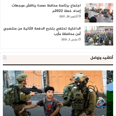
اجتماع برئاسة محافظ صعدة يناقش موجهات
إعداد خطة 2022م
أكتوبر 26, 2021
الداخلية تحتفي بتخرج الدفعة الثانية من منتسبي
أمن محافظة مأرب
مارس 2, 2021
أناشيد وزوامل
العدو
الد
الإسرائيلي
ال
اعتقل
تع
543
إح
طفلا
‘م
فلسطينيا
كبي
خلال
للإ
2020
ال