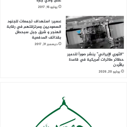
على وادي جارة
يوليو 16, 2017
عسير: استهداف تجمعات للجنود
السعوديين ومرتزقتهم في رقابة
الهنجر و شرق جبل سبحطل
بقذائف المدفعية
ديسمبر 31, 2017
“الثوري الإيراني” ينشر صوراً لتدمير
حظائر طائرات أمريكية في قاعدة
بالأردن
يوليو 20, 2026