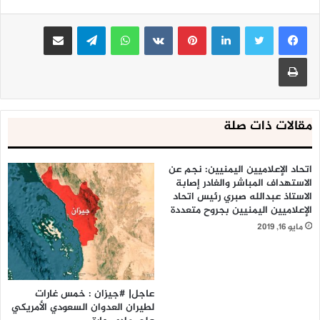
لينكدإن
بينتيريست
واتساب
تيلقرام
مشاركة عبر البريد
طباعة
مقالات ذات صلة
اتحاد الإعلاميين اليمنيين: نجم عن
الاستهداف المباشر والغادر إصابة
الاستاذ عبدالله صبري رئيس اتحاد
الإعلاميين اليمنيين بجروح متعددة
مايو 16, 2019
عاجل| #جيزان : خمس غارات
لطيران العدوان السعودي الأمريكي