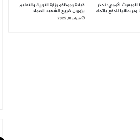
للمبعوث الأممي: نحذر
قيادة وموظفو وزارة التربية والتعليم
وبريطانيا للدفع باتجاه
يزورون ضريح الشهيد الصماد
فبراير 10, 2025