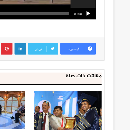
00:00
لينكدإن
ب
فيسبوك
تويتر
مقالات ذات صلة