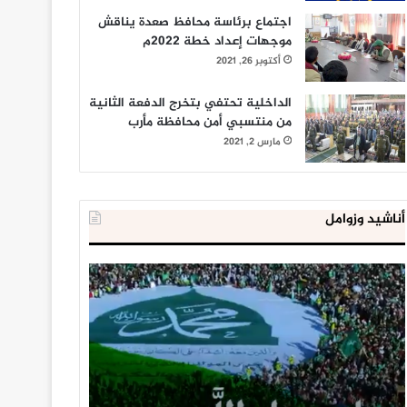
اجتماع برئاسة محافظ صعدة يناقش
موجهات إعداد خطة 2022م
أكتوبر 26, 2021
الداخلية تحتفي بتخرج الدفعة الثانية
من منتسبي أمن محافظة مأرب
مارس 2, 2021
أناشيد وزوامل
العدو
الداخلية
الإسرائيلي
المصرية
اعتقل
تعلن
543
إحباط
طفلا
‘مخطط
فلسطينيا
كبير’
خلال
للإخوان
يناير 31, 2021
يوليو 23, 2020
2020
المسلمين