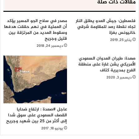
مقالات ذات صلة
فلسطين: جيش العدو يطلق النار
مصدر في سلاح الجو المسير يؤكد
تجاه نقطة رصد للمقاومة شرقي
أن العملية في نهم حققت هدفها
خانيونس بغزة
وسقوط العديد من المرتزقة بين
قتيل وجريح
يناير 25, 2019
ديسمبر 24, 2018
صعدة: طيران العدوان السعودي
الأمريكي يشن غارة على منطقة
الفرع بمديرية كتاف
ديسمبر 3, 2020
عاجل #صعدة : ارتفاع ضحايا
القصف السعودي على سوق شدا
إلى أكثر من 25 بين شهيد وجريح
يونيو 18, 2017