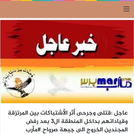
القائمة
عاجل :قتلى وجرحى أثر الأشتباكات بين المرتزقة
وقياداتهم بداخل المنطقة ال3 بعد رفض
المجندين الخروج الى جبهة صرواح #مأرب