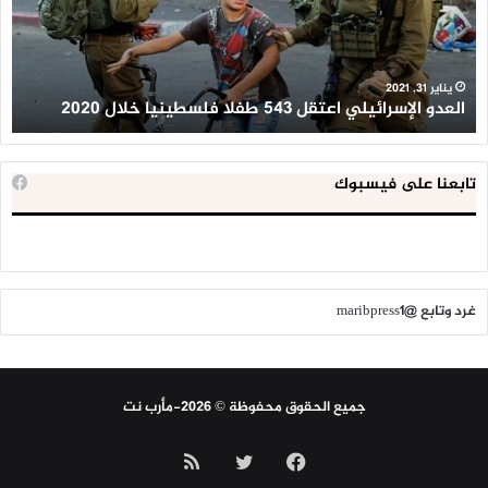
فلسطينيا
كبي
خلال
للإ
2020
ال
ا
يناير 31, 2021
العدو الإسرائيلي اعتقل 543 طفلا فلسطينيا خلال 2020
ا
تابعنا على فيسبوك
غرد وتابع @maribpress1
جميع الحقوق محفوظة © 2026-مأرب نت
فيسبوك
تويتر
ملخص