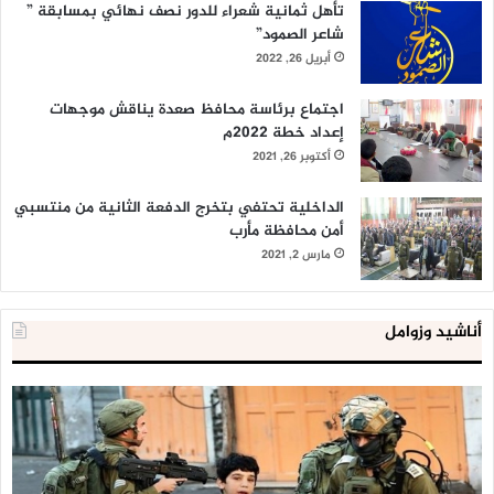
تأهل ثمانية شعراء للدور نصف نهائي بمسابقة ”
شاعر الصمود”
أبريل 26, 2022
اجتماع برئاسة محافظ صعدة يناقش موجهات
إعداد خطة 2022م
أكتوبر 26, 2021
الداخلية تحتفي بتخرج الدفعة الثانية من منتسبي
أمن محافظة مأرب
مارس 2, 2021
أناشيد وزوامل
العدو
الد
الإسرائيلي
ال
اعتقل
تع
543
إح
طفلا
‘م