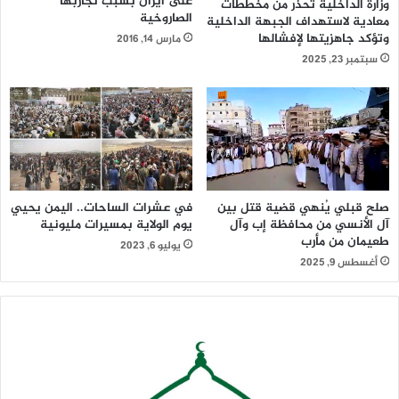
على ايران بسبب تجاربها
وزارة الداخلية تحذر من مخططات
الصاروخية
معادية لاستهداف الجبهة الداخلية
وتؤكد جاهزيتها لإفشالها
مارس 14, 2016
سبتمبر 23, 2025
صلح قبلي يُنهي قضية قتل بين
في عشرات الساحات.. اليمن يحيي
آل الأنسي من محافظة إب وآل
يوم الولاية بمسيرات مليونية
طعيمان من مأرب
يوليو 6, 2023
أغسطس 9, 2025