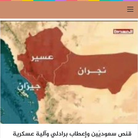
القائمة
قنص سعوديَين وإعطاب برادلي وآلية عسكرية