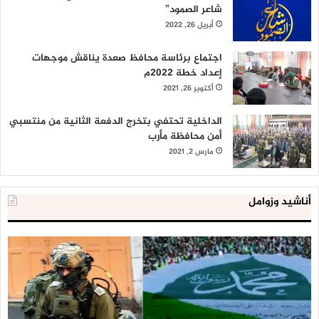
شاعر الصمود”
أبريل 26, 2022
اجتماع برئاسة محافظ صعدة يناقش موجهات
إعداد خطة 2022م
أكتوبر 26, 2021
الداخلية تحتفي بتخرج الدفعة الثانية من منتسبي
أمن محافظة مأرب
مارس 2, 2021
أناشيد وزوامل
العدو
الد
الإسرائيلي
ال
اعتقل
تع
543
إح
طفلا
‘م
فلسطينيا
كبي