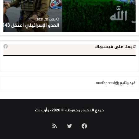
خلال
للإ
2020
ال
ا
يناير 31, 2021
العدو الإسرائيلي اعتقل 543 طفلا فلسطينيا خلال 2020
ا
تابعنا على فيسبوك
غرد وتابع @maribpress1
جميع الحقوق محفوظة © 2026-مأرب نت
فيسبوك
تويتر
ملخص