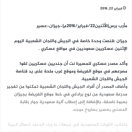
فبراير 22, 2016
مأرب برس|الأثنين22/فبراير/2016م|-جيزان-عسير
جيزان :قنصت وحدة خاصة في الجيش واللجان الشعبية اليوم
الإثنين عسكريين سعوديين في مواقع عسكري .
وأكد مصدر عسكري للمسيرة نت أن جنديين عسكريين لقوا
مصرعهم في موقع الفريضة وموقع غرب ملحة على يد قناصة
الجيش واللجان الشعبية.
وأضاف المصدر أن أفراد الجيش واللجان الشعبية تمكنوا من تفجير
مدرعة سعودية من نوع برادلي في خط موقع الفريضة بجيزان
بعبوة ناسفة، بالإضافة إلى إعطاب آلية سعودية جوار رقابة
المسني بعسير بصاروخ موجه.
وتتكبد القوات السعودية في جبهات ما وراء الحدود خسائر كبيرة