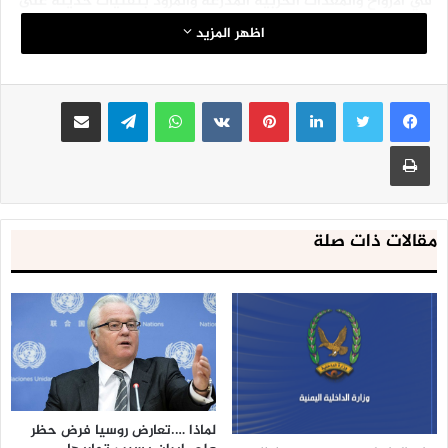
في الأرواح والمعدات الحربية المدرعة والمزود بتقنيات حديثة على
إيدي الجيش واللجان الشعبية.
اظهر المزيد
لينكدإن
بينتيريست
واتساب
تيلقرام
مشاركة عبر البريد
طباعة
مقالات ذات صلة
لماذا ….تعارض روسيا فرض حظر