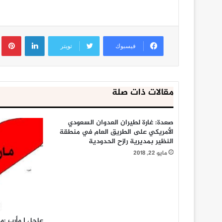
لينكدإن
ب
فيسبوك
تويتر
مقالات ذات صلة
صعدة: غارة لطيران العدوان السعودي
الأمريكي على الطريق العام في منطقة
النظير بمديرية رازح الحدودية
مايو 22, 2018
عاجل | مأرب :م