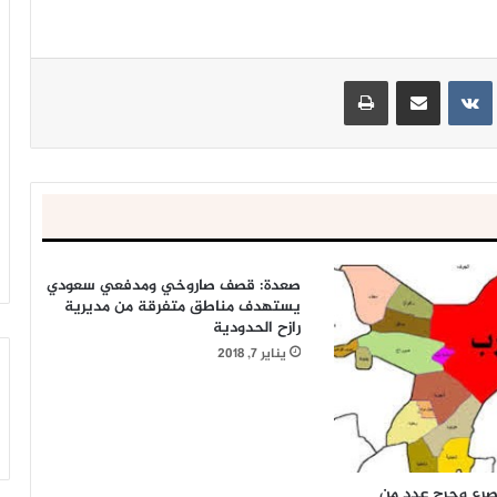
ينتيريست
مشاركة عبر البريد
طباعة
صعدة: قصف صاروخي ومدفعي سعودي
يستهدف مناطق متفرقة من مديرية
رازح الحدودية
يناير 7, 2018
صرع وجرح عدد من