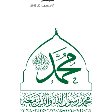
اطمأنت إلى أن سماء (أبوظبي ودبي) محمية بمخرجات وقواعد
ديسمبر 10, 2019
الاشتباك المنبثقة عن الاتّفاق الآنف وأنه صار بوسعها أن تتصرفَ
كلاعب انفرادي آمن خارج الخسارة وأوفر ربحاً..
تحذيراتُ سيد الثورة السيد عبدالملك الحوثي من المتوقع أن
تنسفَ هذا التكتيكَ وتقلبَ حساباتِه رأساً على أخمص فإذا كان دورُ
الإمارات كلاعب انفرادي يمنحُها فسحةَ المراوغة والتفلت من كُــلّ
التزام بحسب ما تعتقده فإنه كذلك يجعلها عرضة لرد يمني
موضعي نوعي تنوء بأكلافه وحدَها دون أن يكونَ بوسع المدير
التنفيذي استنقاذُها من حتميته بموجب الاتّفاق المبرم وقواعد
الاشتباك الملزمة فيه..
عاصمةُ ومدنُ آل نهيان وناقلاته التجارية ستكون متاحةً لرد وارد
وجدي في حال استمرَّت الإمارات في تصعيدها كدور خارج طائلة
المحاسبة وحينها فإنَّ أبرز مكاسب المجتمع الدولي من اتّفاق
السويد ستكون مهدّدة بالتلاشي لجهة ارتفاع منسوب مخاوفه
واحتمالات إصابة مصالحه الكونية بجلطة ناجمة عن شظايا الرد
الموضعي الذي تملك القيادة الثورية فقط قرار القيام به وتحديد