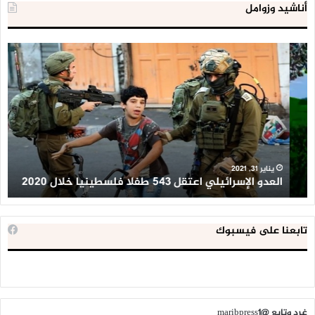
أناشيد وزوامل
العدو
الد
الإسرائيلي
ال
اعتقل
تع
543
إح
طفلا
‘م
فلسطينيا
كبي
خلال
للإ
2020
ال
ا
يناير 31, 2021
العدو الإسرائيلي اعتقل 543 طفلا فلسطينيا خلال 2020
ا
تابعنا على فيسبوك
غرد وتابع @maribpress1