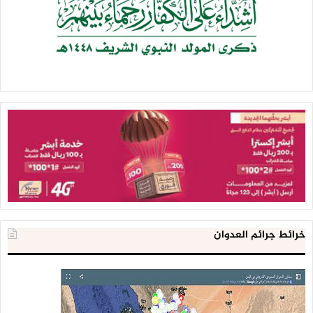
مكانه وأوانه في حل من كُــلّ التزام لناحية الإمارات أمام العالم.
هذا برأيي هو أفق تحذيرات السيد القائد لدويلة الإمارات بعينها
ولرهانات المدير التنفيذي الأمريكي البريطاني عليها ومن ورائها،
ولاريب أن الرسالةَ قد وصلت ويتعيَّنُ أن يأخُذَها على محملِ الجد.
خرائط جرائم العدوان