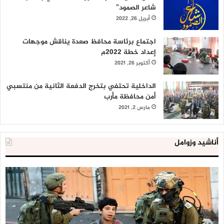
شاعر الصمود”
أبريل 26, 2022
اجتماع برئاسة محافظ صعدة يناقش موجهات
إعداد خطة 2022م
أكتوبر 26, 2021
الداخلية تحتفي بتخرج الدفعة الثانية من منتسبي
أمن محافظة مأرب
مارس 2, 2021
أناشيد وزوامل
العدو
الد
الإسرائيلي
ال
اعتقل
تع
543
إح
طفلا
‘م