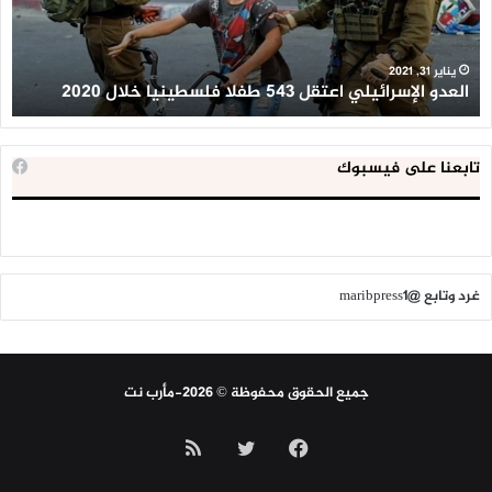
فلسطينيا
كبي
خلال
للإ
2020
ال
ا
يناير 31, 2021
العدو الإسرائيلي اعتقل 543 طفلا فلسطينيا خلال 2020
ا
تابعنا على فيسبوك
غرد وتابع @maribpress1
جميع الحقوق محفوظة © 2026-مأرب نت
فيسبوك
تويتر
ملخص