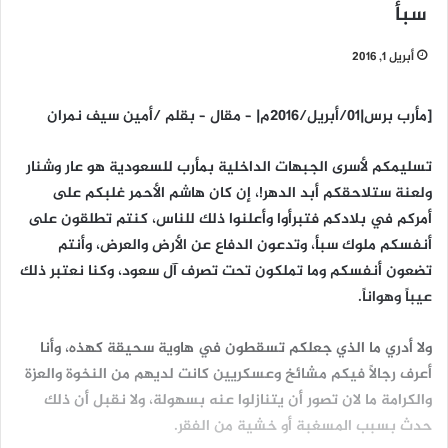
سبأ
أبريل 1, 2016
[مأرب برس|01/أبريل/2016م| – مقال – بقلم /أمين سيف نمران
تسليمكم لأسرى الجبهات الداخلية بمأرب للسعودية هو عار وشنار
ولعنة ستلاحقكم أبد الدهر!، إن كان هاشم الأحمر غلبكم على
أمركم في بلادكم فتبرأوا وأعلنوا ذلك للناس، كنتم تطلقون على
أنفسكم ملوك سبأ، وتدعون الدفاع عن الأرض والعرض، وأنتم
تضعون أنفسكم وما تملكون تحت تصرف آل سعود، وكنا نعتبر ذلك
عيباً وهواناً.
ولا أدري ما الذي جعلكم تسقطون في هاوية سحيقة كهذه، وأنا
أعرف رجالاً فيكم مشائخ وعسكريين كانت لديهم من النخوة والعزة
والكرامة ما لان تصور أن يتنازلوا عنه بسهولة، ولا نقبل أن ذلك
حدث بسبب المسغبة أو خشية من الفقر.