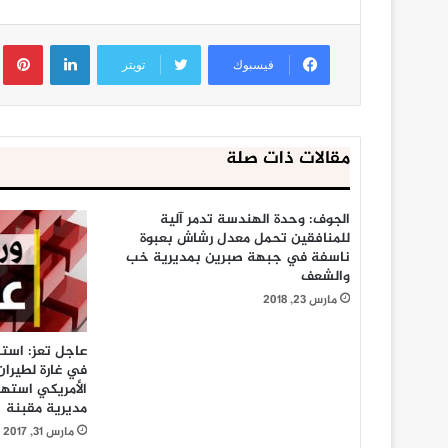
لينكدإن
ب
فيسبوك
تويتر
مقالات ذات صلة
الجوف: وحدة الهندسة تدمر آلية
للمنافقين تحمل معدل رشاش بعبوة
ناسفة في جبهة صبرين بمديرية خب
والشعف
مارس 23, 2018
عاجل تعز: است
في غارة لطيران
الأمريكي است
مديرية مقبنة
مارس 31, 2017