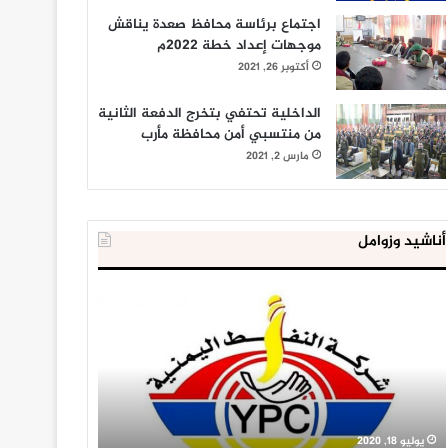
اجتماع برئاسة محافظ صعدة يناقش
موجهات إعداد خطة 2022م
أكتوبر 26, 2021
الداخلية تحتفي بتخرج الدفعة الثانية
من منتسبي أمن محافظة مأرب
مارس 2, 2021
أناشيد وزوامل
شركة
العدو
النفط
الصهيوني
تحذر
يعد
من
لإقامة
خطورة
9
تخزين
آلاف
المشتقات
وحدة
يوليو 18, 2020
فبراير 19, 2020
النفطية
استيطانية