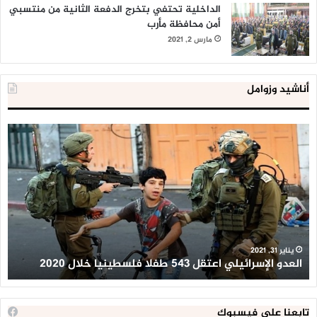
الداخلية تحتفي بتخرج الدفعة الثانية من منتسبي
أمن محافظة مأرب
مارس 2, 2021
أناشيد وزوامل
العدو
الد
الإسرائيلي
ال
اعتقل
تع
543
إح
طفلا
‘م
فلسطينيا
كبي
خلال
للإ
2020
ال
ا
يناير 31, 2021
العدو الإسرائيلي اعتقل 543 طفلا فلسطينيا خلال 2020
ا
تابعنا على فيسبوك