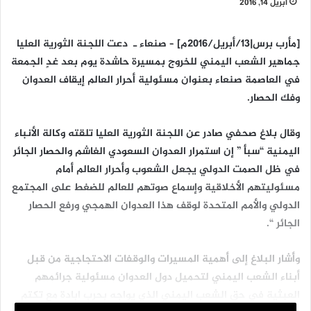
أبريل 14, 2016
[مأرب برس|13/أبريل/2016م] – صنعاء ـ دعت اللجنة الثورية العليا
جماهير الشعب اليمني للخروج بمسيرة حاشدة يوم بعد غدٍ الجمعة
في العاصمة صنعاء بعنوان مسئولية أحرار العالم إيقاف العدوان
وفك الحصار.
وقال بلاغ صحفي صادر عن اللجنة الثورية العليا تلقته وكالة الأنباء
اليمنية “سبأ ” إن استمرار العدوان السعودي الغاشم والحصار الجائر
في ظل الصمت الدولي يجعل الشعوب وأحرار العالم أمام
مسئوليتهم الأخلاقية وإسماع صوتهم للعالم للضغط على المجتمع
الدولي والأمم المتحدة لوقف هذا العدوان الهمجي ورفع الحصار
الجائر “.
وأشار البلاغ إلى أهمية المسيرات والوقفات الاحتجاجية من قبل
أبناء الشعب اليمني لتحميل دول العدوان مسئولية جرائمهم
العبثية في حق الشعب اليمني الذي يواجه بحرب ابادة مع تكتم