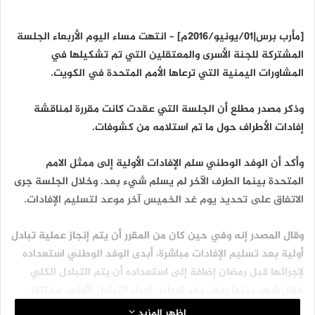
[مأرب برس|01/يونيو/2016م] – انتهت مساء اليوم الأربعاء الجلسة
المشتركة للجنة الأسرى والمعتقلين التي تم تشكيلها في
المشاورات اليمنية التي ترعاها الأمم المتحدة في الكويت.
وذكر مصدر مطلع أن الجلسة التي عقدت كانت مقررة لمناقشة
إفادات الأطراف حول ما تم استلامه من كشوفات.
وأكد أن الوفد الوطني سلم الإفادات الأولية إلى ممثل الامم
المتحدة بينما الطرف الآخر لم يسلم شيء بعد. وخلال الجلسة جرى
الاتفاق على تحديد يوم غد الخميس آخر موعد لتسليم الإفادات.
وقال المصدر إنه وفي حين كان من المقرر أن يتم إنجاز عملية تبادل
أولية بعد تسليم الإفادات مباشرة، أبدى الوفد الوطني استعداده
لإجرائها قبل رمضان إضافة إلى استعداده أن يتم التبادل الكلي
خلال شهر، بينما رفض وفد الرياض إجراء التبادل الأولي، مختلقا
أعذارا وعراقيل واهية، كما رفض أن يجري التبادل الكلي إلا بعد
اظهر المزيد