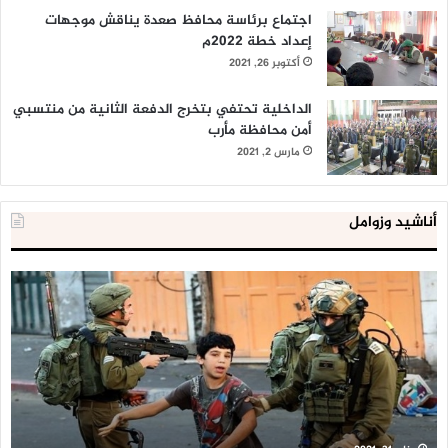
اجتماع برئاسة محافظ صعدة يناقش موجهات
إعداد خطة 2022م
أكتوبر 26, 2021
الداخلية تحتفي بتخرج الدفعة الثانية من منتسبي
أمن محافظة مأرب
مارس 2, 2021
أناشيد وزوامل
العدو
الد
الإسرائيلي
ال
اعتقل
تع
543
إح
طفلا
‘م
فلسطينيا
كبي
خلال
للإ
2020
ال
ا