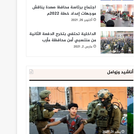
اجتماع برئاسة محافظ صعدة يناقش
موجهات إعداد خطة 2022م
أكتوبر 26, 2021
الداخلية تحتفي بتخرج الدفعة الثانية
من منتسبي أمن محافظة مأرب
مارس 2, 2021
أناشيد وزوامل
العدو
الداخلية
الإسرائيلي
المصرية
اعتقل
تعلن
543
إحباط
طفلا
‘مخطط
فلسطينيا
كبير’
خلال
للإخوان
يناير 31, 2021
يوليو 23, 2020
2020
المسلمين