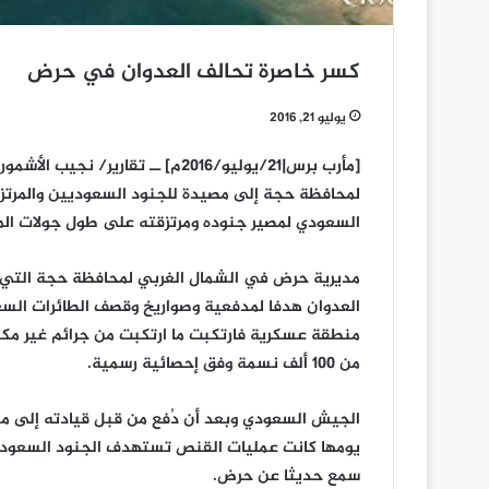
كسر خاصرة تحالف العدوان في حرض
يوليو 21, 2016
[مأرب برس|21/يوليو/2016م] ــ تق
لمحافظة حجة إلى مصيدة للجنود السعوديين والمرتزق
السعودي لمصير جنوده ومرتزقته على طول جولات الم
مديرية حرض في الشمال الغربي لمحافظة حجة التي يق
العدوان هدفا لمدفعية وصواريخ وقصف الطائرات الس
منطقة عسكرية فارتكبت ما ارتكبت من جرائم غير مكترث
من 100 ألف نسمة وفق إحصائية رسمية.
الجيش السعودي وبعد أن دُفع من قبل قيادته إلى 
يومها كانت عمليات القنص تستهدف الجنود السعود
سمع حديثا عن حرض.