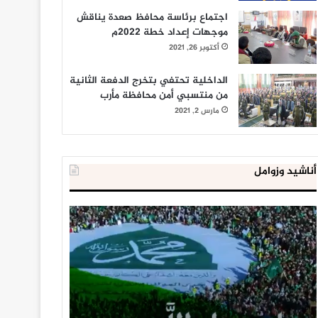
اجتماع برئاسة محافظ صعدة يناقش
موجهات إعداد خطة 2022م
أكتوبر 26, 2021
الداخلية تحتفي بتخرج الدفعة الثانية
من منتسبي أمن محافظة مأرب
مارس 2, 2021
أناشيد وزوامل
العدو
الداخلية
الإسرائيلي
المصرية
اعتقل
تعلن
543
إحباط
طفلا
‘مخطط
فلسطينيا
كبير’
خلال
للإخوان
يناير 31, 2021
يوليو 23, 2020
2020
المسلمين