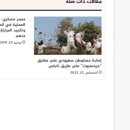
مقالات ذات صلة
مصدر عسكري: ت
العملية في ال
وتكبيد المرتز
منهم
يونيو 22, 2019
إصابة مستوطن صهيوني على مفترق
“جينسبوت” على طريق نابلس
أغسطس 22, 2023