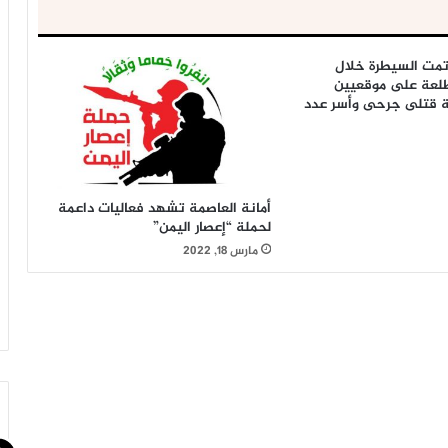
مت السيطرة خلال
طلعة على موقعيين
قة قتلى جرحى وأسر عدد
أمانة العاصمة تشهد فعاليات داعمة
لحملة “إعصار اليمن”
مارس 18, 2022