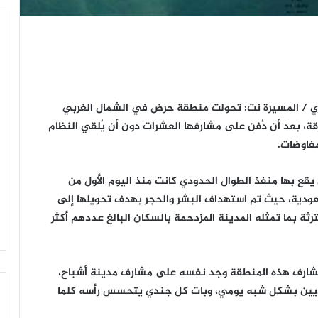
ارير/ نجيب الأشموري / المسيرة نت: تحولت منطقة حرض في الشمال الغربي
ة، بعد أن دُفن على مشارفها العشرات دون أن يُلقي النظام
فاوضات.
ع بها منفذ الطوال الحدودي كانت منذ اليوم الأول من
عودية، حيث تم استهداف البشر والحجر بهدف تحويلها إلى
ة بما تمثله المدينة المزدحمة بالسكان البالغ عددهم أكثر
مشارف هذه المنطقة وجد نفسه على مشارف مدينة أشباح،
يين بشكل شبه يومي، وبات كل جندي يتحسس رأسه كلما