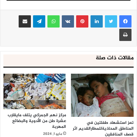
لينكدإن
بينتيريست
واتساب
تيلقرام
مشاركة عبر البريد
طباعة
مقالات ذات صلة
مركز نهم الجمركي يتلف مايقارب
عشرة طن من الأدوية والبضائع
تعز استشهاد طفلتين في
المهربة
المناطق المحاذيةللمطارالقديم اثر
قصف المنافقين
مايو 1, 2024