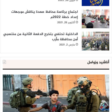
أبريل 26, 2022
اجتماع برئاسة محافظ صعدة يناقش موجهات
إعداد خطة 2022م
أكتوبر 26, 2021
الداخلية تحتفي بتخرج الدفعة الثانية من منتسبي
أمن محافظة مأرب
مارس 2, 2021
أناشيد وزوامل
العدو
الد
الإسرائيلي
ال
اعتقل
تع
543
إح
طفلا
‘م
فلسطينيا
كبي
خلال
للإ