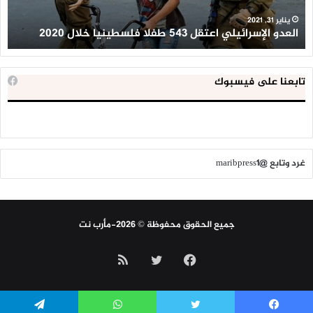
2020
ال
ا
يناير 31, 2021
العدو الإسرائيلي اعتقل 543 طفلا فلسطينيا خلال 2020
ا
تابعنا على فيسبوك
غرد وتابع @maribpress1
جميع الحقوق محفوظة © 2026-مأرب نت
فيسبوك
تويتر
ملخص
الموقع