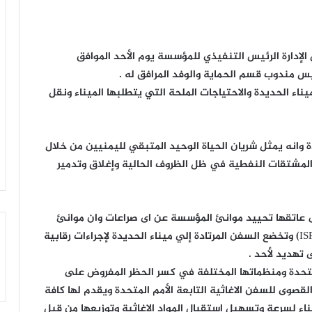
إدارة الرئيس التنفيذي للمؤسسة يوم الأحد الموافق
اء الحديدة والاحتياجات الملحة التي يتطلبها الميناء ونقل
وانه يمثل شريان الحياة الوحيد المتبقي لليمنيين من خلال
ة والمشتقات النفطية في ظل الظروف الحالية وإغلاق وتدمير
 عاتقها تحييد موانئ المؤسسة عن اى صراعات وان موانئ
المؤسسة ممتثلة للمنظومة الدولية لأمن الموانئ (ISPS) وتخضع السفن المرتادة إلي ميناء الحديدة لإجراءات رقابية
لمتحدة ومنظماتها المختلفة في كسر الحظر المفروض على
القصوى للسفن الاغاثية التابعة الأمم المتحدة ويقدم لها كافة
ناء لسرعة وتسهيل استقبال المواد الاغاثية وتوزيعها من قبل