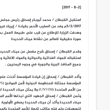
[8-2 – 2017]
استقبل القبطان / محمد أبوبكر إسحاق رئيس مجلس ال
5/2/2017م وفد من الصليب الأحمر بقيادة / إيريك فييس مندوب قسم الحماية والوفد المرافق له .
وهدفت الزيارة للإطلاع عن قرب على طبيعة العمل بمين
صورة حقيقية للعالم عن نشاط ميناء الحديدة
وقدم القبطان / إسحاق شرح مفصل عن ميناء الحديدة 
استقباله للمواد الغذائية والدوائية والمواد الاغاثي
جميع المنافذ البرية والجوية في وجوه اليمنيين .
وأكد القبطان / إسحاق إن قيادة المؤسسة أخذت على
من الأمم المتحدة (UNVIM) ولا يمثل ميناء الحديدة اى تهديد لأحد .
وثمن القبطان / إسحاق الجهود التي تبذلها الأمم ا
ميناء الحديدة وأكد أن ميناء الحديدة يعطي الأولوية 
لتسهيلات وتم فتح مكاتب تابعة للأمم المتحدة بالمي