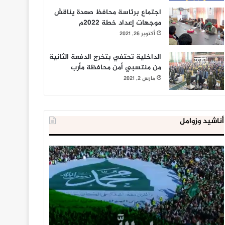
اجتماع برئاسة محافظ صعدة يناقش
موجهات إعداد خطة 2022م
أكتوبر 26, 2021
الداخلية تحتفي بتخرج الدفعة الثانية
من منتسبي أمن محافظة مأرب
مارس 2, 2021
أناشيد وزوامل
العدو
الداخلية
الإسرائيلي
المصرية
اعتقل
تعلن
543
إحباط
طفلا
‘مخطط
فلسطينيا
كبير’
خلال
للإخوان
يناير 31, 2021
يوليو 23, 2020
2020
المسلمين