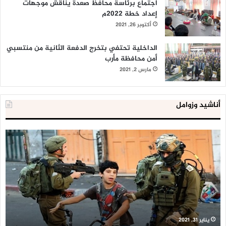
اجتماع برئاسة محافظ صعدة يناقش موجهات
إعداد خطة 2022م
أكتوبر 26, 2021
الداخلية تحتفي بتخرج الدفعة الثانية من منتسبي
أمن محافظة مأرب
مارس 2, 2021
أناشيد وزوامل
العدو
الد
الإسرائيلي
ال
اعتقل
تع
543
إح
طفلا
‘م
فلسطينيا
كبي
خلال
للإ
2020
ال
ا
يناير 31, 2021