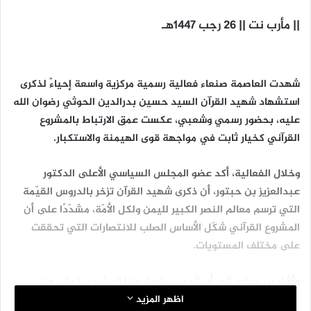
|| مأرب نت || 26 رجب 1447هـ
شهدت العاصمة صنعاء فعالية رسمية مركزية واسعة إحياءً لذكرى
استشهاد شهيد القرآن السيد حسين بدرالدين الحوثي رضوان الله
عليه، بحضور رسمي وشعبي، عكست عمق الارتباط بالمشروع
القرآني كخيار ثابت في مواجهة قوى الهيمنة والاستكبار.
وخلال الفعالية، أكد عضو المجلس السياسي الأعلى الدكتور
عبدالعزيز بن حبتور، أن ذكرى شهيد القرآن تزخر بالدروس القيّمة
التي ترسم معالم النصر الكبير لليمن ولكل الأمّة، مشدّدًا على أن
المشروع القرآني شكّل الأساس الصلب للانتصارات التي تحققت
على مختلف المستويات.
وأشار بن حبتور إلى أن اليمن، بفضل هذا المشروع، تمكن من
تحقيق انتصارات نوعية، في مقدمتها نصرة غزة ومواجهة أمريكا
اظهر المزيد