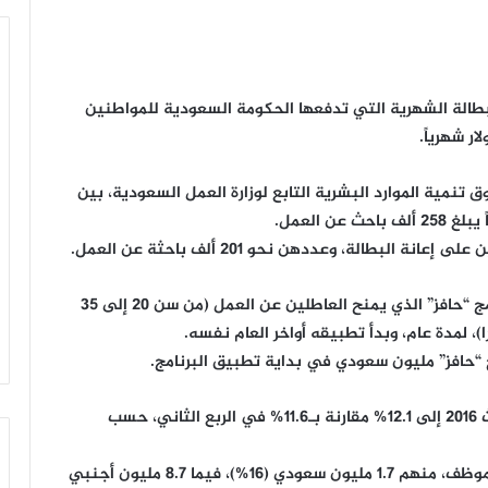
-2017، أن قيمة إعانة البطالة الشهرية التي تدفعها الحكومة السعودية للمواطنين
تنمية الموارد البشرية التابع لوزارة العمل السعودية، بين
 العمل.
وكانت الحكومة السعودية، أعلنت مطلع 2011 عن برنامج “حافز” الذي يمنح العاطلين عن العمل (من سن 20 إلى 35
 “حافز” مليون سعودي في بداية تطبيق البرنامج.
وارتفع معدل البطالة بين السعوديين في الربع الثالث 2016 إلى 12.1% مقارنة بـ11.6% في الربع الثاني، حسب
ويعمل في القطاع الخاص السعودي نحو 10.4 مليون موظف، منهم 1.7 مليون سعودي (16%)، فيما 8.7 مليون أجنبي