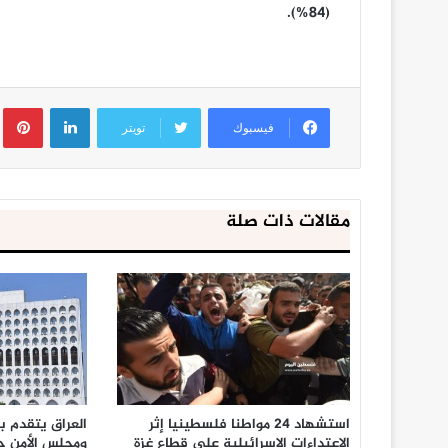
(84%).
لينكدإن
ب
فيسبوك
تويتر
مقالات ذات صلة
استشهاد 24 مواطنا فلسطينيا إثر
العراق يتقدم ب
الاعتداءات الإسرائيلية على قطاع غزة
ومجلس الأمن حو