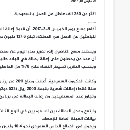
مارس 10, 2017
اكثر من 250 الف عاطل عن العمل بالسعودية
…….
أظهر مسح يوم الخميس 9-3
للباحثين عن العمل في المملكة، تبلغ 137.6 مليون دولار شهرياً.
ويستند مسح الاناضول إلى تقرير صدر اليوم عن صندوق 
أن عدد من يحصلون على إعانة بطالة في البلاد حالياً يبلغ 258 ألف باحث عن
وبحسب التقرير، تسيطر النساء على 78% من الحاصلين على إعانة البطالة، وعددهن نحو 201 ألف باحثة عن العمل.
سنة فقط) إعانات شهرية بقيمة 2000 ريال (533 دولارا)، لمدة عام، وبدأ تطبيقه أواخر العام نفسه.
وتجاوز عدد المستفيدين من إعانة البطالة في برنامج
بيانات الهيئة العامة للإحصاء.