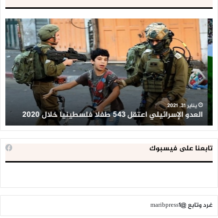
العدو
الد
الإسرائيلي
ال
اعتقل
تع
543
إح
طفلا
‘م
فلسطينيا
كبي
خلال
للإ
2020
ال
ا
يناير 31, 2021
العدو الإسرائيلي اعتقل 543 طفلا فلسطينيا خلال 2020
ا
تابعنا على فيسبوك
غرد وتابع @maribpress1