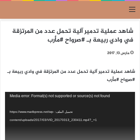
القائمة
شاهد عملية تدمير آلية تحمل عدد من المرتزقة
في وادي ربيعة بـ #صرواح #مأرب
مارس 13, 2017
شاهد عملية تدمير آلية تحمل عدد من المرتزقة في وادي ربيعة بـ
#صرواح #مأرب
مشغل
Media error: Format(s) not supported or source(s) not found
الفيديو
تحميل الملف: https://www.maribpress.net/wp-
content/uploads/2017/03/VID_20170313_230411.mp4?_=1