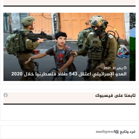
العدو
الد
الإسرائيلي
ال
اعتقل
تع
543
إح
طفلا
‘م
فلسطينيا
كبي
خلال
للإ
2020
ال
ا
يناير 31, 2021
العدو الإسرائيلي اعتقل 543 طفلا فلسطينيا خلال 2020
ا
تابعنا على فيسبوك
غرد وتابع @maribpress1