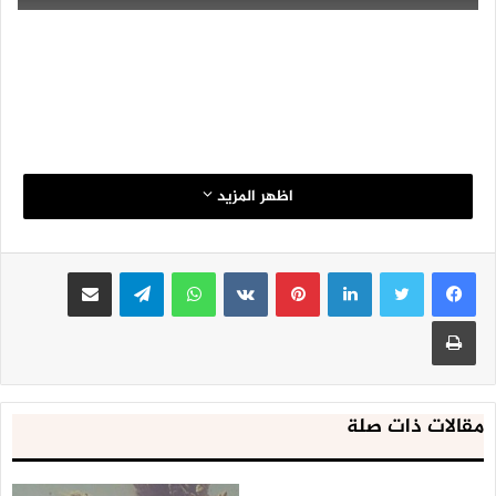
%D8%A8%D8%B9%D8%B3%D9%8A%D8%B1-21-11-2017.mp4?_=1
اظهر المزيد
لينكدإن
بينتيريست
واتساب
تيلقرام
مشاركة عبر البريد
طباعة
مقالات ذات صلة