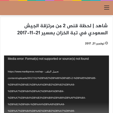
القائمة
شاهد | لحظة قنص 2 من مرتزقة الجيش
السعودي في تبة الخزان بعسير 21-11-2017
نوفمبر 21, 2017
مشغل
Media error: Format(s) not supported or source(s) not found
الفيديو
تحميل الملف: https://www.maribpress.net/wp-
content/uploads/2017/11/%D9%82%D9%86%D8%B5-2-%D9%85%D9%86-
%D9%85%D8%B1%D8%AA%D8%B2%D9%82%D8%A9-
%D8%A7%D9%84%D8%AC%D9%8A%D8%B4-
%D8%A7%D9%84%D8%B3%D8%B9%D9%88%D8%AF%D9%8A-
%D9%81%D9%8A-%D8%AA%D8%A8%D8%A9-
%D8%A7%D9%84%D8%AE%D8%B2%D8%A7%D9%86-