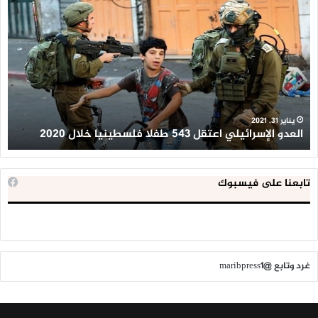
الإسرائيلي
ال
اعتقل
تع
543
إح
طفلا
‘م
فلسطينيا
كبي
خلال
للإ
2020
ال
ا
يناير 31, 2021
العدو الإسرائيلي اعتقل 543 طفلا فلسطينيا خلال 2020
ا
تابعنا على فيسبوك
غرد وتابع @maribpress1