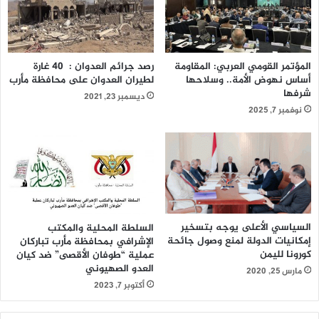
المؤتمر القومي العربي: المقاومة
رصد جرائم العدوان : 40 غارة
أساس نهوض الأمة.. وسلاحها
لطيران العدوان على محافظة مأرب
شرفها
ديسمبر 23, 2021
نوفمبر 7, 2025
السياسي الأعلى يوجه بتسخير
السلطة المحلية والمكتب
إمكانيات الدولة لمنع وصول جائحة
الإشرافي بمحافظة مأرب تباركان
كورونا لليمن
عملية “طوفان الأقصى” ضد كيان
العدو الصهيوني
مارس 25, 2020
أكتوبر 7, 2023