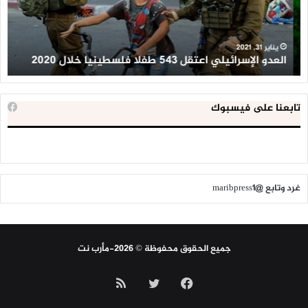
فلسطينيا
كبي
خلال
للإ
2020
ال
ا
يناير 31, 2021
العدو الإسرائيلي اعتقل 543 طفلا فلسطينيا خلال 2020
ا
تابعنا على فيسبوك
غرد وتابع @maribpress1
جميع الحقوق محفوظة © 2026-مأرب نت
فيسبوك
تويتر
ملخص