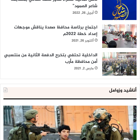
شاعر الصمود”
أبريل 26, 2022
اجتماع برئاسة محافظ صعدة يناقش موجهات
إعداد خطة 2022م
أكتوبر 26, 2021
الداخلية تحتفي بتخرج الدفعة الثانية من منتسبي
أمن محافظة مأرب
مارس 2, 2021
أناشيد وزوامل
العدو
الد
الإسرائيلي
ال
اعتقل
تع
543
إح
طفلا
‘م