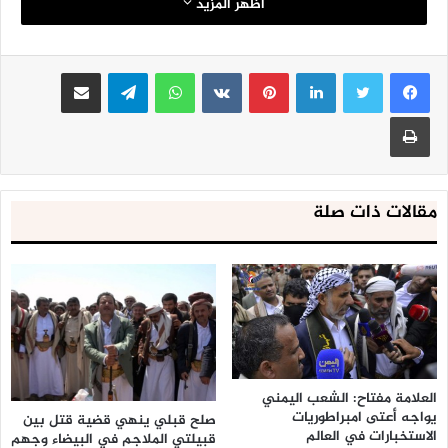
اظهر المزيد
لينكدإن
بينتيريست
واتساب
تيلقرام
مشاركة عبر البريد
طباعة
مقالات ذات صلة
العلامة مفتاح: الشعب اليمني
يواجه أعتى امبراطوريات
صلح قبلي ينهي قضية قتل بين
الاستخبارات في العالم
قبيلتي الملاجم في البيضاء وجهم