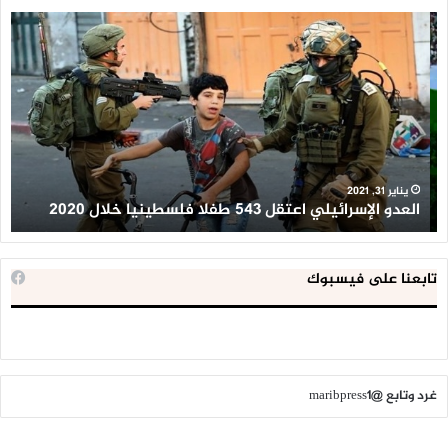
العدو
الد
الإسرائيلي
ال
اعتقل
تع
543
إح
طفلا
‘م
فلسطينيا
كبي
خلال
للإ
2020
ال
ا
يناير 31, 2021
العدو الإسرائيلي اعتقل 543 طفلا فلسطينيا خلال 2020
ا
تابعنا على فيسبوك
غرد وتابع @maribpress1