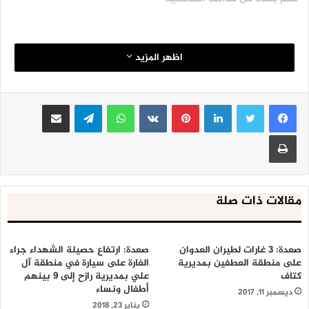
اظهر المزيد
لينكدإن
بينتيريست
واتساب
تيلقرام
مشاركة عبر البريد
طباعة
مقالات ذات صلة
صعدة: 3 غارات لطيران العدوان
صعدة: ارتفاع حصيلة الشهداء جراء
على منطقة العطفين بمديرية
الغارة على سيارة في منطقة آل
كتاف
علي بمديرية رازح إلى 9 بينهم
أطفال ونساء
ديسمبر 11, 2017
يناير 23, 2018