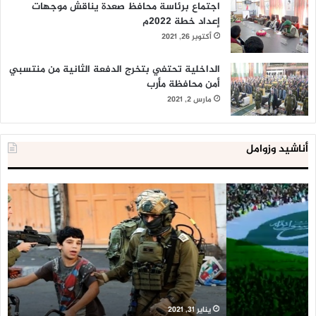
اجتماع برئاسة محافظ صعدة يناقش موجهات
إعداد خطة 2022م
أكتوبر 26, 2021
الداخلية تحتفي بتخرج الدفعة الثانية من منتسبي
أمن محافظة مأرب
مارس 2, 2021
أناشيد وزوامل
العدو
الد
الإسرائيلي
ال
اعتقل
تع
543
إح
طفلا
‘م
فلسطينيا
كبي
خلال
للإ
2020
ال
ا
يناير 31, 2021