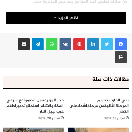
من خلالة تطهير أحد المواقع بعد دحر المرتزقة منه.
اظهر المزيد
لينكدإن
بينتيريست
واتساب
تيلقرام
مشاركة عبر البريد
طباعة
مقالات ذات صلة
بني الحارث تختتم
دحر المرتزقةمن عدةمواقع شرقي
المرحلةالثانيةمن مرحلةاشداءعلى
المخاءواغتنام اسلحةوتدميراطقم
الكفار
غرب جبل النار
فبراير 15, 2017
فبراير 28, 2017