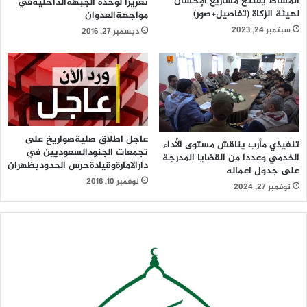
المشاط يفتتح مشاريع الإحسان
تعزيزا لوحدة الجبهةالداخليةفي
لهيئة الزكاة (تفاصيل+صور)
مواجهةالعدوان
سبتمبر 24, 2023
ديسمبر 27, 2016
عاجل اطلاق صليةصواريخ على
تنفيذي مأرب يناقش مستوى الأداء
تجمعات الجنودالسعوديين في
الخدمي وعددا من القضايا المدرجة
دارالامارةوقيادةحرس الحدودبظهران
على جدول اعماله
نوفمبر 10, 2016
نوفمبر 27, 2024