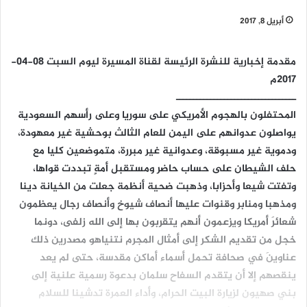
أبريل 8, 2017
مقدمة إخبارية للنشرة الرئيسة لقناة المسيرة ليوم السبت 08-04-
2017م
ـــــــــــــــــــــــــــــــــــ
المحتفلون بالهجوم الأمريكي على سوريا وعلى رأسهم السعودية
يواصلون عدوانهم على اليمن للعام الثالث بوحشية غير معهودة،
ودموية غير مسبوقة، وعدوانية غير مبررة، متموضعين كليا مع
حلف الشيطان على حساب حاضر ومستقبل أمةٍ تبددت قواها،
وتفتت شيعا وأحزابا، وذهبت ضحية أنظمة جعلت من الخيانة دينا
ومذهبا ومنابر وقنوات عليها أنصاف شيوخ وأنصاف رجال يعظمون
شعائرَ أمريكا ويزعمون أنهم يتقربون بها إلى الله زلفى، دونما
خجل من تقديم الشكر إلى أمثال المجرم نتنياهو مصدرين ذلك
عناوينَ في صحافة تحمل أسماء أماكن مقدسة، حتى لم يعد
ينقصهم إلا أن يتقدم السفاح سلمان بدعوة رسمية علنية إلى
بني صهيون لزيارة البيت الحرام، وأداء العمرة تدشينا للسلام