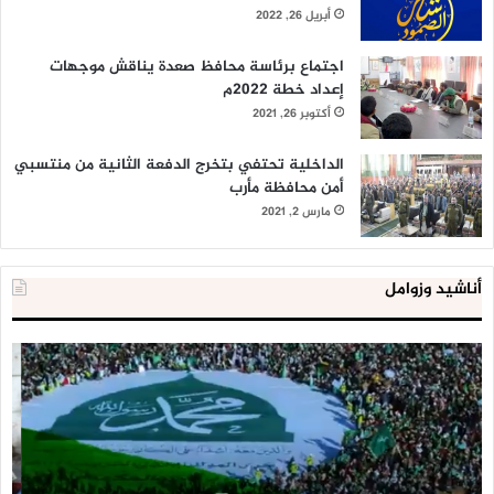
أبريل 26, 2022
اجتماع برئاسة محافظ صعدة يناقش موجهات
إعداد خطة 2022م
أكتوبر 26, 2021
الداخلية تحتفي بتخرج الدفعة الثانية من منتسبي
أمن محافظة مأرب
مارس 2, 2021
أناشيد وزوامل
العدو
الد
الإسرائيلي
ال
اعتقل
تع
543
إح
طفلا
‘م
فلسطينيا
كبي
خلال
للإ