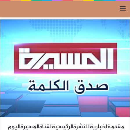
القائمة
مقدمةاخباريةللنشرةالرئيسيةلقناةالمسيرةاليوم