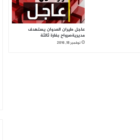
عاجل طيران العدوان يستهدف
مديريةصرواح بغارة ثالثة
نوفمبر 18, 2016