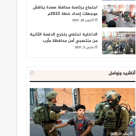
اجتماع برئاسة محافظ صعدة يناقش
موجهات إعداد خطة 2022م
أكتوبر 26, 2021
الداخلية تحتفي بتخرج الدفعة الثانية
من منتسبي أمن محافظة مأرب
مارس 2, 2021
أناشيد وزوامل
العدو
الداخلية
الإسرائيلي
المصرية
اعتقل
تعلن
543
إحباط
طفلا
‘مخطط
فلسطينيا
كبير’
خلال
للإخوان
يناير 31, 2021
يوليو 23, 2020
2020
المسلمين