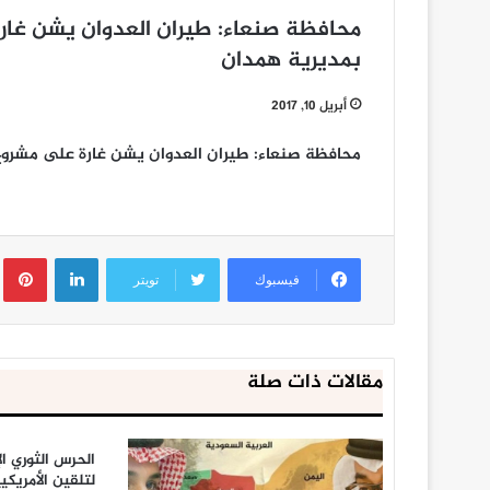
محافظة صنعاء: طيران العدوان يشن غار
بمديرية همدان
أبريل 10, 2017
محافظة صنعاء: طيران العدوان يشن غارة على مشروع
لينكدإن
ب
فيسبوك
تويتر
مقالات ذات صلة
الحرس الثوري ال
لتلقين الأمريكي