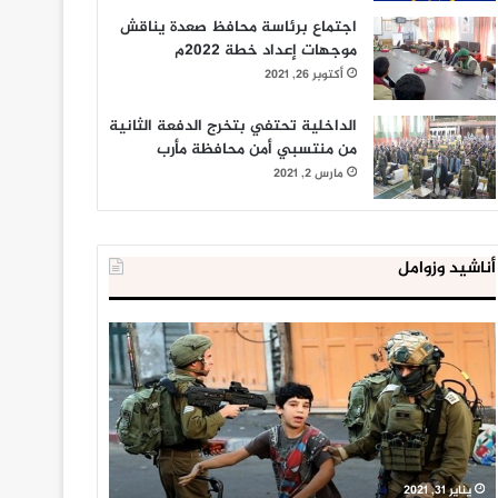
اجتماع برئاسة محافظ صعدة يناقش
موجهات إعداد خطة 2022م
أكتوبر 26, 2021
الداخلية تحتفي بتخرج الدفعة الثانية
من منتسبي أمن محافظة مأرب
مارس 2, 2021
أناشيد وزوامل
العدو
الداخلية
الإسرائيلي
المصرية
اعتقل
تعلن
543
إحباط
طفلا
‘مخطط
فلسطينيا
كبير’
خلال
للإخوان
يناير 31, 2021
يوليو 23, 2020
2020
المسلمين