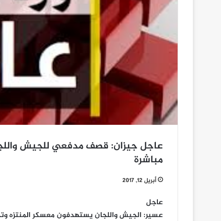
عاجل جيزان: قصف مدفعي للجيش واللجا
مباشرة
أبريل 12, 2017
عاجل
عسير: الجيش واللجان يستهدفون معسكر المنتزه وتج