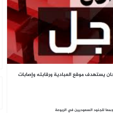
ن يستهدف موقع العبادية ورقابته وإصابات
معا للجنود السعوديين في الربوعة