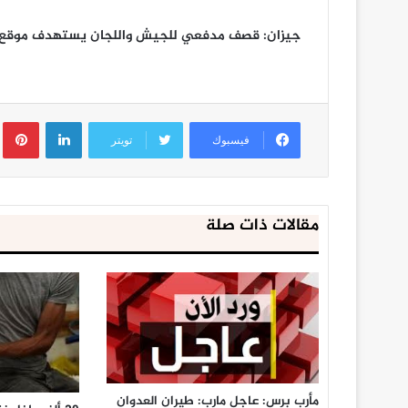
جيزان: قصف مدفعي للجيش واللجان يستهدف موقع الع
لينكدإن
ب
فيسبوك
تويتر
مقالات ذات صلة
مأرب برس: عاجل مارب: طيران العدوان