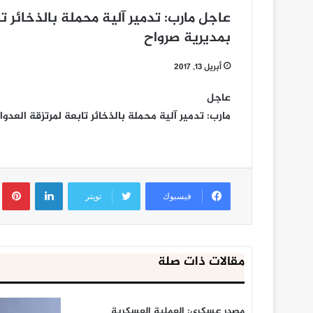
عاجل مارب: تدمير آلية محملة بالذخائر 
بمديرية صرواح
أبريل 13, 2017
عاجل
مارب: تدمير آلية محملة بالذخائر تابعة لمرتزقة العد
لينكدإن
ب
فيسبوك
تويتر
مقالات ذات صلة
مصدر عسكري: العملية العسكرية