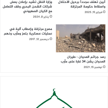
أبين تهتف مجدداً برحيل الاحتلال
وزارة النقل تشيد بإعلان بعض
هادي المتواجدين بمدينة عتق.
واسقاط حكومة المرتزقة
شركات الشحن البحري وقف التعامل
مع الكيان الصهيوني
فبراير 15, 2025
وشهدت مديرية حبان غارات جوية شنها تحالف العدوان، الثلاثاء،
يناير 8, 2024
مستهدفاً محيط مقر اللواء 19 مشاه.
مصرع مرتزقة وإعطاب آلية في
عمليات عسكرية بتعز ومأرب ونهم
ديسمبر 12, 2017
وكالة خبر
رصد جرائم العدوان : طيران
العدوان يشن 34 غارة على مأرب
نوفمبر 15, 2021