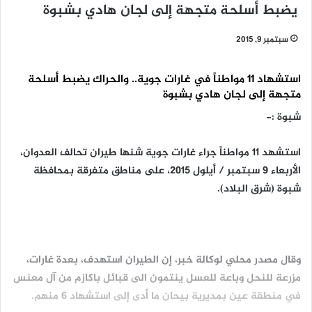
يضبط أسلحة متجهة إلى لجان هادي بشبوة
سبتمبر 9, 2015
استشهاد 11 مواطناً في غارات جوية.. والحراك يضبط أسلحة
متجهة إلى لجان هادي بشبوة
شبوة :-
استشهد 11 مواطناً جراء غارات جوية شنها طيران تحالف العدوان،
الأربعاء 9 سبتمبر / أيلول 2015، على مناطق متفرقة بمحافظة
شبوة (شرق البلاد).
وقال مصدر محلي لوكالة خبر، إن الطيران استهدف، بعدة غارات،
مزرعة للنحل وباعة للعسل ينتمون الى قبائل باكازم من آل معنس
في منطقة عين بمديرية بيحان ما أدى إلى استشهاد 6 منهم.