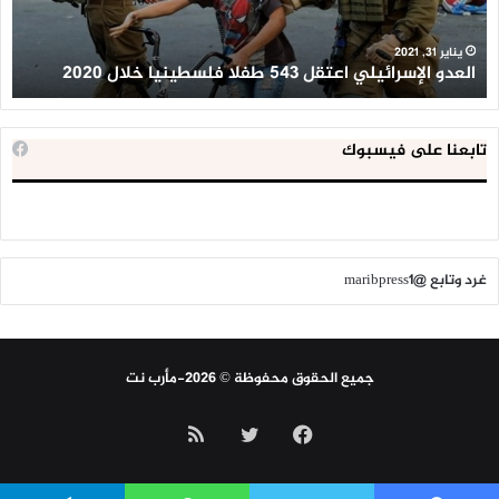
خلال
للإ
2020
ال
ا
يناير 31, 2021
العدو الإسرائيلي اعتقل 543 طفلا فلسطينيا خلال 2020
ا
تابعنا على فيسبوك
غرد وتابع @maribpress1
جميع الحقوق محفوظة © 2026-مأرب نت
فيسبوك
تويتر
ملخص
الموقع