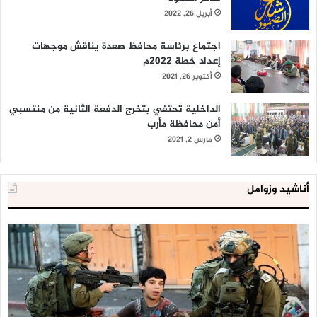
أبريل 26, 2022
اجتماع برئاسة محافظ صعدة يناقش موجهات
إعداد خطة 2022م
أكتوبر 26, 2021
الداخلية تحتفي بتخرج الدفعة الثانية من منتسبي
أمن محافظة مأرب
مارس 2, 2021
أناشيد وزوامل
العدو
الد
الإسرائيلي
ال
اعتقل
تع
543
إح
طفلا
‘م
فلسطينيا
كبي