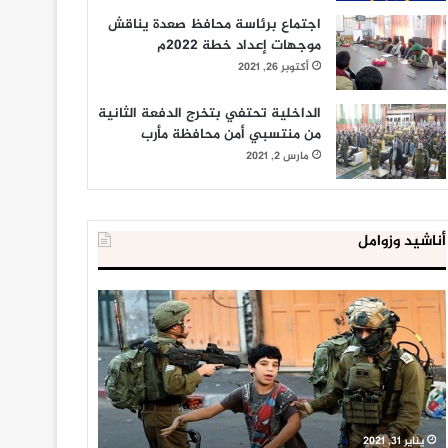
اجتماع برئاسة محافظ صعدة يناقش
موجهات إعداد خطة 2022م
أكتوبر 26, 2021
الداخلية تحتفي بتخرج الدفعة الثانية
من منتسبي أمن محافظة مأرب
مارس 2, 2021
أناشيد وزوامل
العدو
الداخلية
الإسرائيلي
المصرية
اعتقل
تعلن
543
إحباط
طفلا
‘مخطط
فلسطينيا
كبير’
خلال
للإخوان
يناير 31, 2021
يوليو 23, 2020
2020
المسلمين