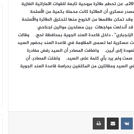
أفادة مصادر أعلاميه مساء اليوم الأربعاء 2 ديسمبر 2015م، عن تحطم طائرة مروحية تابعة للقوات الاماراتية الغازية
مصدر عسكري أن الطائرة كانت محملة بكمية من الأسلحة
وط وقد تمكن طاقمها من الخروج منها لتحترق الطائرة والأسلحة
كل كلي. وكانت يوم امس الاول 30 نوفمبر 2015، قد أندلعت مواجهات بين مسلحين موالين لجناحي
الزنجباري” ، داخل قاعدة العند الجوية بمحافظة لحج. وقالت
ات عسكرية لما تسمى المقاومة في قاعدة العند بحضور السيد
لعودة إلى أبين. واضافت المصادر أن السيد رفض مغادرة
ير صمت ولم يرد بأي كلمة على السيد. ولفتت المصادر، أن
ي السيد ومقاتلين من المكلفين بحراسة قاعدة العند الجوية
ينتيريست
مشاركة عبر البريد
طباعة