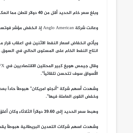
وبلغ سعر خام الحديد أقل من 40 دولار للطن مما انعكس سلباً على أسعار الأسهم.
وعانت شركة Anglo American إذ انخفض مؤشر فوتسي 100 نحو 12.3 في المئة.
ويأتي انخفاض اسعار النفط الاثنين في اعقاب قرار منظ
انتاج النفط الخام على المستوى الحالي في السوق ذ
الأسواق سوف تتحسن تلقائياً”.
وشهدت أسهم شركة “أنجلو امريكان” هبوطاً حاداً بعد
وخفض القوى العاملة فيها”.
وهبط سعر الحديد إلى 39.60 دولاراً الثلاثاء وكان أغلق على أعلى مستوياته بـ 200 دولاراً للطن في 2011.