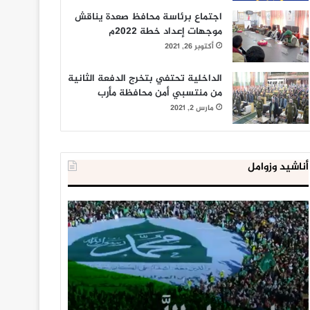
اجتماع برئاسة محافظ صعدة يناقش
موجهات إعداد خطة 2022م
أكتوبر 26, 2021
الداخلية تحتفي بتخرج الدفعة الثانية
من منتسبي أمن محافظة مأرب
مارس 2, 2021
أناشيد وزوامل
العدو
الداخلية
الإسرائيلي
المصرية
اعتقل
تعلن
543
إحباط
طفلا
‘مخطط
فلسطينيا
كبير’
خلال
للإخوان
يناير 31, 2021
يوليو 23, 2020
2020
المسلمين