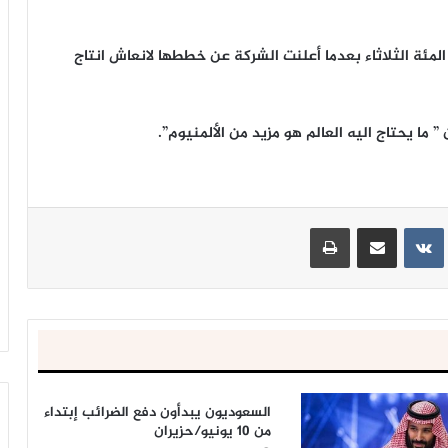
سهم ” ريو تينتو” على انخفاض بلغ 8.4 في المئة الثلاثاء بعدما أعلنت الشركة عن خططها لانعاش انتاج
ما يحتاج اليه العالم هو مزيد من الألمنيوم”.
ينتيريست
مشاركة عبر البريد
طباعة
السعوديون يبدأون دفع الضرائب إبتداء
من 10 يونيو/حزيران