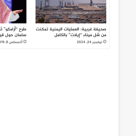
صحيفة غربية: العمليات اليمنية تمكنت
طرح “أرامكو” تُ
من شل ميناء “إيلات” بالكامل
سلمان حول قي
نوفمبر 24, 2024
أغسطس 8, 2019