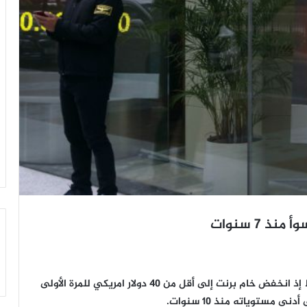
 7 سنوات
شهدت الأسواق العالمية هبوطاً حاداً في أسعار النفط إذ انخفض خام برنت إلى أقل من 40 دولار امريكي للمرة الأولى