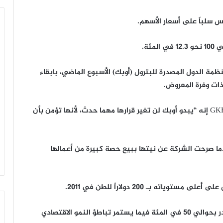
مة الدول المصدرة للبترول (أوبك) الأسبوع الماضي، بابقاء
ات وفرة المعروض.
وقال جيمس هويغ كبير المحللين الاقتصاديين في GKFX إنه “يبدو أوبك لن تغير قرارها مهما حدث، لأنها تؤمن بأن
ما صرحت الشركة عن نيتها ببيع حصة كبيرة من أعمالها
وشهدت اسهم شركات التعدين البريطانية هبوطاً يقدر بحوالي 50 في المئة فيما يستمر تباطؤ النمو الاقتصادي