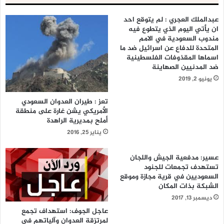
عبدالملك العجري : لم يتوقع احد
ان يأتي اليوم الذي يتطوع فيه
مندوب السعودية في الامم
المتحدة للدفاع عن اسرائيل ضد ما
اسماها المقذوفات الفلسطينية
ضد المدنيين الصهاينة
يونيو 2, 2019
تعز : طيران العدوان السعودي
الأمريكي يشن غارة على منطقة
أملح بمديرية الراهدة
يناير 25, 2016
عسير: مدفعية الجيش واللجان
تستهدف تجمعات للجنود
السعوديين في قرية مجازة وموقع
الشبكة بذات المكان
ديسمبر 13, 2017
عاجل الجوف: استهداف تجمع
لمرتزقة العدوان وآلياتهم في