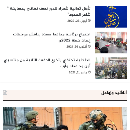
تأهل ثمانية شعراء للدور نصف نهائي بمسابقة ”
شاعر الصمود”
أبريل 26, 2022
اجتماع برئاسة محافظ صعدة يناقش موجهات
إعداد خطة 2022م
أكتوبر 26, 2021
الداخلية تحتفي بتخرج الدفعة الثانية من منتسبي
أمن محافظة مأرب
مارس 2, 2021
أناشيد وزوامل
العدو
الد
الإسرائيلي
ال
اعتقل
تع
543
إح