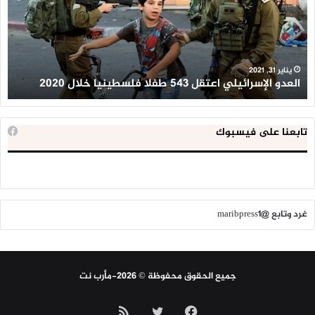
طفلا
‘م
فلسطينيا
كبي
خلال
للإ
2020
ال
ا
يناير 31, 2021
العدو الإسرائيلي اعتقل 543 طفلا فلسطينيا خلال 2020
ا
تابعنا على فيسبوك
غرد وتابع @maribpress1
جميع الحقوق محفوظة © 2026-مأرب نت
فيسبوك
تويتر
ملخص