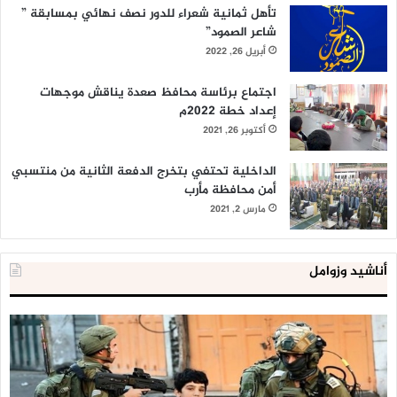
تأهل ثمانية شعراء للدور نصف نهائي بمسابقة ”
شاعر الصمود”
أبريل 26, 2022
اجتماع برئاسة محافظ صعدة يناقش موجهات
إعداد خطة 2022م
أكتوبر 26, 2021
الداخلية تحتفي بتخرج الدفعة الثانية من منتسبي
أمن محافظة مأرب
مارس 2, 2021
أناشيد وزوامل
العدو
الد
الإسرائيلي
ال
اعتقل
تع
543
إح