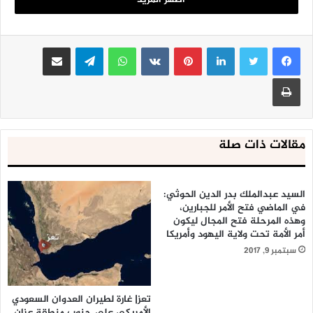
لينكدإن
بينتيريست
واتساب
تيلقرام
مشاركة عبر البريد
طباعة
مقالات ذات صلة
السيد عبدالملك بدر الدين الحوثي:
في الماضي فتح الأمر للجبارين،
وهذه المرحلة فتح المجال ليكون
أمر الأمة تحت ولاية اليهود وأمريكا
سبتمبر 9, 2017
تعز| غارة لطيران العدوان السعودي
الأمريكي على جنوب منطقة عزان