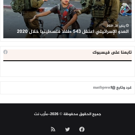
طفلا
‘م
فلسطينيا
كبي
خلال
للإ
2020
ال
ا
يناير 31, 2021
العدو الإسرائيلي اعتقل 543 طفلا فلسطينيا خلال 2020
ا
تابعنا على فيسبوك
غرد وتابع @maribpress1
جميع الحقوق محفوظة © 2026-مأرب نت
فيسبوك
تويتر
ملخص