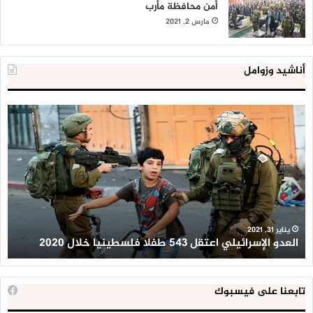
أمن محافظة مأرب
مارس 2, 2021
أناشيد وزوامل
العدو
الد
الإسرائيلي
ال
اعتقل
تع
543
إح
طفلا
‘م
فلسطينيا
كبي
خلال
للإ
2020
ال
ا
يناير 31, 2021
العدو الإسرائيلي اعتقل 543 طفلا فلسطينيا خلال 2020
ا
تابعنا على فيسبوك