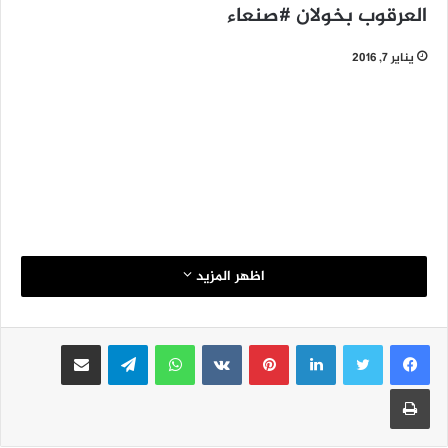
العرقوب بخولان #صنعاء
يناير 7, 2016
اظهر المزيد
لينكدإن
بينتيريست
واتساب
تيلقرام
مشاركة عبر البريد
طباعة