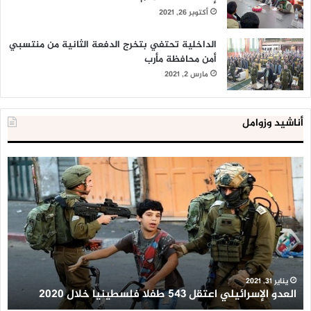
أكتوبر 26, 2021
الداخلية تحتفي بتخرج الدفعة الثانية من منتسبي
أمن محافظة مأرب
مارس 2, 2021
أناشيد وزوامل
العدو
الد
الإسرائيلي
ال
اعتقل
تع
543
إح
طفلا
‘م
فلسطينيا
كبي
خلال
للإ
2020
ال
ا
يناير 31, 2021
العدو الإسرائيلي اعتقل 543 طفلا فلسطينيا خلال 2020
ا