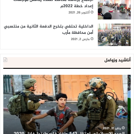
إعداد خطة 2022م
أكتوبر 26, 2021
الداخلية تحتفي بتخرج الدفعة الثانية من منتسبي
أمن محافظة مأرب
مارس 2, 2021
أناشيد وزوامل
العدو
الد
الإسرائيلي
ال
اعتقل
تع
543
إح
طفلا
‘م
فلسطينيا
كبي
خلال
للإ
2020
ال
ا
يناير 31, 2021