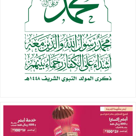
اليمن وتبعاته الإنسانية وتأثيره على الحياة المعيشية في ظل
الحصار الغاشم وإدَارَة هذه النكبة الإنسانية التي يسببها العدوان
على اليمن على المستوى الإنساني بعد أن دمر طيرانها مؤسسات
الدولة المتعلقة بحياة المواطنين المعيشية، واستهدف -بتدمير
واضح- مصادرَ الإيرادات الذي يغطي الرواتب ونفقات القطاع المدني.
وكما هو الحالُ، وعلى قاعدة “اكذب اكذب حتى يصدِّقَك الناس”
عملت السعودية والإمارات في ما يتعلق بالوضع الإنساني، لكن
هذه الكذبة لا تنجحَ؛ لأن الأمر متعلق بمعيشة الناس، متعلق
بمعانات الملايين من المتضررين من الحصار والعدوان.
التضليل لا يُشبِعُ الجياعَ من الحصار ولا يغطّي الذين فقدوا منازلهم
أَوْ نزحوا؛ بسبب إجرام ومجازر السعودية وممارسات المرتزقة.
التضليل السعودي والإماراتي لا يمكنه أن يغطي على تدهور الوضع
الإنساني، ويبدد السحب الكثيفة التي تؤكدُ أن اليمن ينزلقُ نحوَ
معاناة إنسانية لا تعالَجُ بأكاذيب.