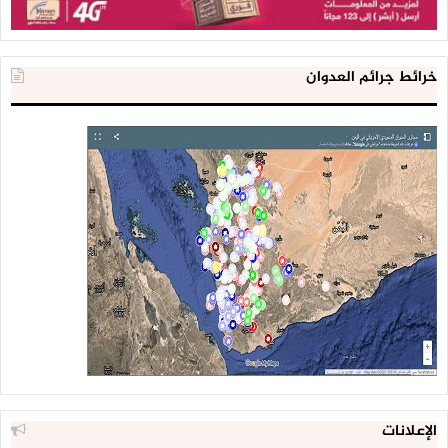
الحديثُ عن المجاعة يفضَحُ السعودية ويكشف أن ما يقوم به مركَزُ
سلمان والهلال الإماراتي هو كذبة جديدة تضاف إلى كثير من
الأكاذيب والافتراءات في اليمن.
خرائط جرائم العدوان
إنها ورطة سعودية إماراتية أُخْــرَى مشابهة لورطتها العسكرية،
فالحصار ترك في اليمن أزمة إنسانية عملاقة، وهذا ما تقولُه الأمم
المتحدة كشاهد حي على أكذوبة المساعدات الإنسانية والإغاثية
التي تدّعي السعودية والإمارات القيام بها.
الإعلانات