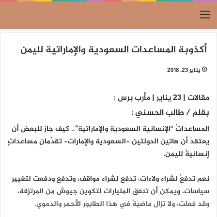
القائمة
أكذوبة المساعدات السعودية والإماراتية لليمن
يناير 23, 2018
مقالات | 23 يناير | مأرب برس :
بقلم / طالب الحسني :
المساعداتُ “الإنسانية السعودية والإماراتية”.. كيف جاز للبعض أن
يعتقدَ أن هاتين الدولتين -السعودية والإمارات- تقدِّمانِ مساعداتٍ
إنسانيةً لليمن.
نعم تدفعُ لشراء ولاءات، تدفع لشراء مواقف، وتدفع ودفعت لتغيير
سياسات، ويمكن أن تنفق المليارات لتكوين جيوش من المرتزقة،
وقد فعلت، ولا تزال ماضيةً في هذا الطابور الأحمر والدموي.