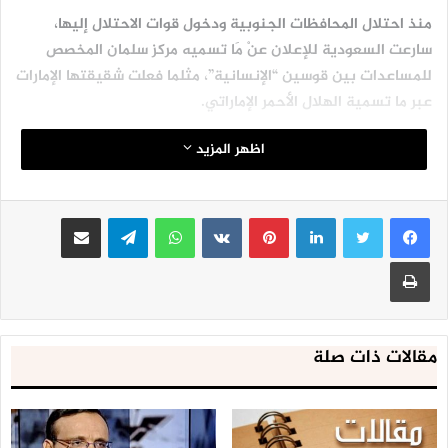
منذ احتلال المحافظات الجنوبية ودخول قوات الاحتلال إليها،
سارعت السعودية للإعلان عنْ مَا تسميه مركز سلمان المخصص
للمساعدات بين قوسين “الإنسانية”، مثلما فعلت شقيقتها الإمارات
عبر ما تسمية الهلال الأحمر الإماراتي.
اظهر المزيد
عملية تجميل ليس إلا، لكن هذه العملية التجميلية سقطت في
أول الاختبارات، إذ كيف يمكن الجمع بين ارتكاب مجازر بغارات
طائرات التحالف وتطويق اليمن بحصار بري وجوي وبحري وبين توزيع
لينكدإن
بينتيريست
واتساب
تيلقرام
مشاركة عبر البريد
سلال غذائية والقيام بعملية تنمية.
طباعة
ربما ضلّلت على البعض، اعتقد البعضُ أن ذلك ممكن، لكن الغالبية
الساحقة لم ينطلِ عليها هذه الكذبة، ومِن الصعب الجمع بين
الصور التي تدّعي السعودية أنها عملية مساعدات وبين صور
مقالات ذات صلة
الموت والدمار التي كانت حديث الشارع الحقوقي والإنساني
المحلي والإقليمي والدولي.
من أين جاءت فكرة إنشاء مركز سلمان المخصص للمساعدات