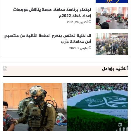
اجتماع برئاسة محافظ صعدة يناقش موجهات
إعداد خطة 2022م
أكتوبر 26, 2021
الداخلية تحتفي بتخرج الدفعة الثانية من منتسبي
أمن محافظة مأرب
مارس 2, 2021
أناشيد وزوامل
العدو
الد
الإسرائيلي
ال
اعتقل
تع
543
إح
طفلا
‘م
فلسطينيا
كبي
خلال
للإ
2020
ال