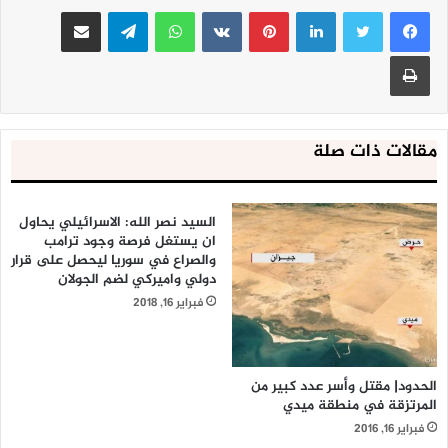
لينكدإن
بينتيريست
واتساب
تيلقرام
مشاركة عبر البريد
طباعة
مقالات ذات صلة
السيد نصر الله: الاسرائيلي يحاول
ان يستغل فرصة وجود ترامب
والصراع في سوريا ليحصل على قرار
دولي واميركي لضم الجولان
فبراير 16, 2018
الحدود| مقتل وأسر عدد كبير من
المرتزقة في منطقة ميدي
فبراير 16, 2016