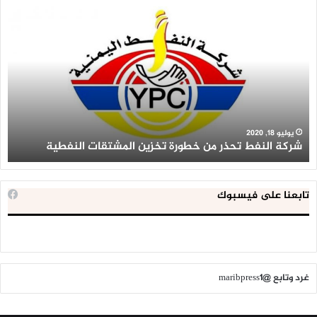
شركة
الع
النفط
ال
تحذر
يع
من
لإق
خطورة
9
تخزين
آلا
المشتقات
وح
النفطية
اس
عل
يوليو 18, 2020
شركة النفط تحذر من خطورة تخزين المشتقات النفطية
أ
أر
مط
ال
ال
تابعنا على فيسبوك
غرد وتابع @maribpress1