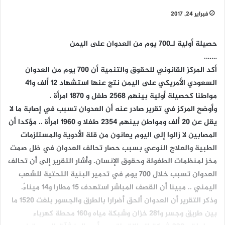
فبراير 24, 2017
حصيلة أولية لـ700 يوم من العدوان على اليمن
…….
أكد المركز القانوني للحقوق والتنمية أن 700 يوم من العدوان
السعودي الأمريكي على اليمن نتج عنها استشهاد 12 ألف و41
مواطنا كحصيلة أولية بينهم 2568 طفل و 1870 امرأة .
وأوضح المركز في تقرير صادر عنه أن العدوان تسبب في إصابة ما لا
يقل عن 20 ألف ومواطن بينهم 2354 طفلا و 1960 امرأة .. مؤكدا أن
المصابين لا زالوا إلى اليوم يعانون من قلة الأدوية والمستلزمات
الطبية والعلاج النوعي بسبب حصار تحالف العدوان في ظل صمت
مخز لمنظمات الطفولة وحقوق الإنسان. وأشار التقرير إلى أن تحالف
العدوان تسبب خلال 700 يوم في تدمير البنية التحتية للشعب
اليمني .. مبينا أن القصف المباشر استهدف 15 مطارا و14 ميناءً.
وذكر التقرير أن العدوان ألحق أضرارا بالطرق والجسور بلغت 1520 ما
بين طريق وجسر و281 خزان وشبكة مياه و160 محطة كهرباء