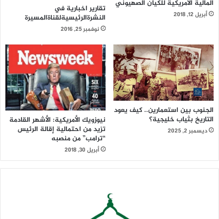
المالية الأمريكية للكيان الصهيوني
تقارير اخبارية في
أبريل 12, 2018
النشرةالرئيسيةلقناةالمسيرة
نوفمبر 25, 2016
الجنوب بين استعمارين.. كيف يعود
التاريخ بثياب خليجية؟
نيوزويك الأمريكية: الأشهر القادمة
تزيد من احتمالية إقالة الرئيس
ديسمبر 2, 2025
“ترامب” من منصبه
أبريل 30, 2018