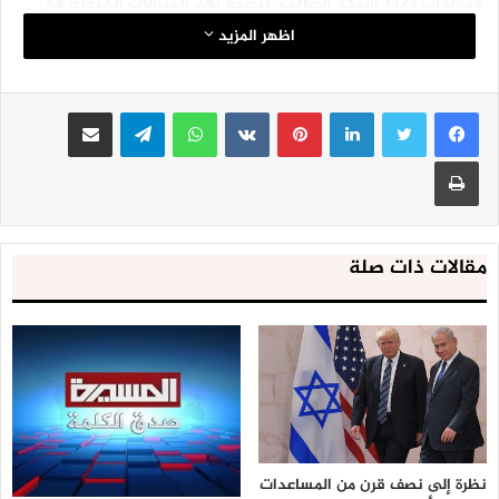
ومولدات و332 شبكة اتصالات، لتصبح أهم المنشآت الحيوية في
اليمن خارج نطاق الخدمة، ما انعكس ذلك كارثياً على حياة مجمل
اظهر المزيد
اليمنيين.
وفي القطاع الاجتماعي لفت التقرير إلى أن العدوان دمر أكثر من
لينكدإن
بينتيريست
واتساب
تيلقرام
مشاركة عبر البريد
402منزلا، إضافة إلى تشريد أكثر من أربعة ملايين نازح، و706
مسجدا، و757 مركزا ومدرسة تعليمية، وتوقف خمسة آلاف مدرسة،
طباعة
كما تم قصف 270 مستشفى ومرفقا صحيا و25 مؤسسة إعلامية.
وبين التقرير أن تحالف العدوان استهدف الوحدات الإنتاجية منها
1616 منشأة حكومية، و660 مخزن أغذية و502 ناقلات مواد غذائية
و535 سوقا ومجمعا تجاريا و313 محطة وقود سيارات و233 ناقلة
مقالات ذات صلة
وقود و271 مصنعا و2517 وسيلة نقل.
ووفقا للتقرير فإن تحالف العدوان استهدف خلال 700 يوم 207
مزرعة دواجن 1565 حقلا زراعيا و206 معلما أثريا و220 منشأة
سياحية و103 ملعبا ومنشآت رياضية، لتصبح أهم القطاعات الخاصة
والعامة والمختلطة خارج عملية الإنتاج، ما كلف الاقتصاد الوطني
خسائر كبيرة وخلق أزمات اجتماعية تمثلت بالبطالة والفقر.
نظرة إلى نصف قرن من المساعدات
سبأ